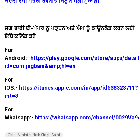
ਕੇਂਦਰੀ ਰਾਜ ਮੰਤਰੀ ਰਵਨੀਤ ਬਿੱਟੂ ਨੇ ਮੰਗੀ ਮੁਆਫ਼ੀ
ਜਗ ਬਾਣੀ ਈ-ਪੇਪਰ ਨੂੰ ਪੜ੍ਹਨ ਅਤੇ ਐਪ ਨੂੰ ਡਾਊਨਲੋਡ ਕਰਨ ਲਈ
ਇੱਥੇ ਕਲਿੱਕ ਕਰੋ
For
Android:-
https://play.google.com/store/apps/detai
id=com.jagbani&amp;hl=en
For
IOS:-
https://itunes.apple.com/in/app/id538323711?
mt=8
For
Whatsapp:-
https://whatsapp.com/channel/0029V
Chief Minister Naib Singh Saini