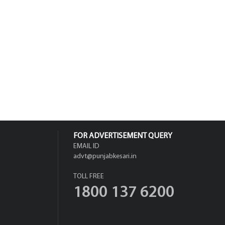
FOR ADVERTISEMENT QUERY
EMAIL ID
advt@punjabkesari.in
TOLL FREE
1800 137 6200