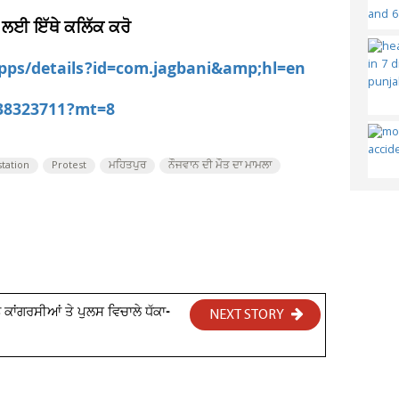
 ਲਈ ਇੱਥੇ ਕਲਿੱਕ ਕਰੋ
apps/details?id=com.jagbani&amp;hl=en
538323711?mt=8
station
Protest
ਮਹਿਤਪੁਰ
ਨੌਜਵਾਨ ਦੀ ਮੌਤ ਦਾ ਮਾਮਲਾ
ਕਾਂਗਰਸੀਆਂ ਤੇ ਪੁਲਸ ਵਿਚਾਲੇ ਧੱਕਾ-
NEXT STORY