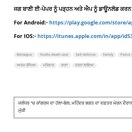
ਜਗ ਬਾਣੀ ਈ-ਪੇਪਰ ਨੂੰ ਪੜ੍ਹਨ ਅਤੇ ਐਪ ਨੂੰ ਡਾਊਨਲੋਡ ਕਰਨ
For Android:-
https://play.google.com/store/
For IOS:-
https://itunes.apple.com/in/app/id
Mehatpur
Youths death case
Self-defense
Family
Police 
ਆਤਮ ਰੱਖਿਆ
ਪਰਿਵਾਰ
ਥਾਣਾ
ਧਰਨਾ ਲਾਇਆ
ਜਲੰਧਰ 'ਚ ਕਾਂਗਰਸ ਦਾ ਹੱਲਾ-ਬੋਲ: ਮਹਿੰਦਰ ਭਗਤ ਦਾ ਦਫ਼ਤਰ ਘੇਰਨ ਦੌਰਾਨ 
ਮੁੱਕੀ