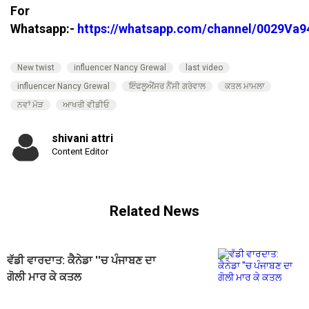
For
Whatsapp:-
https://whatsapp.com/channel/0029V
New twist
influencer Nancy Grewal
last video
influencer Nancy Grewal
ਇੰਫਲੂਐਂਸਰ ਨੈਂਸੀ ਗਰੇਵਾਲ
ਕਤਲ ਮਾਮਲਾ
ਨਵਾਂ ਮੋੜ
ਆਖਰੀ ਵੀਡੀਓ
shivani attri
Content Editor
Related News
ਵੱਡੀ ਵਾਰਦਾਤ: ਕੈਨੇਡਾ ''ਚ ਪੰਜਾਬਣ ਦਾ
ਗੋਲੀ ਮਾਰ ਕੇ ਕਤਲ