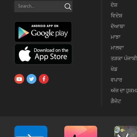
ਦੇਸ਼
ਵਿਦੇਸ਼
ਦੋਆਬਾ
ਮਾਝਾ
ਮਾਲਵਾ
ਤੜਕਾ ਪੰਜਾਬੀ
ਖੇਡ
ਵਪਾਰ
ਅੱਜ ਦਾ ਹੁਕਮ
ਗੈਜੇਟ