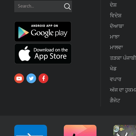
ਦੇਸ਼
ਵਿਦੇਸ਼
ਦੋਆਬਾ
ਮਾਝਾ
ਮਾਲਵਾ
ਤੜਕਾ ਪੰਜਾਬੀ
ਖੇਡ
ਵਪਾਰ
ਅੱਜ ਦਾ ਹੁਕਮ
ਗੈਜੇਟ