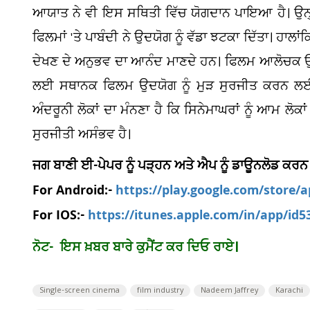
ਆਯਾਤ ਨੇ ਵੀ ਇਸ ਸਥਿਤੀ ਵਿੱਚ ਯੋਗਦਾਨ ਪਾਇਆ ਹੈ। ਉਨ੍ਹ
ਫਿਲਮਾਂ 'ਤੇ ਪਾਬੰਦੀ ਨੇ ਉਦਯੋਗ ਨੂੰ ਵੱਡਾ ਝਟਕਾ ਦਿੱਤਾ। ਹਾਲਾਂ
ਦੇਖਣ ਦੇ ਅਨੁਭਵ ਦਾ ਆਨੰਦ ਮਾਣਦੇ ਹਨ। ਫਿਲਮ ਆਲੋਚਕ ਉਮੈ
ਲਈ ਸਥਾਨਕ ਫਿਲਮ ਉਦਯੋਗ ਨੂੰ ਮੁੜ ਸੁਰਜੀਤ ਕਰਨ ਲਈ
ਅੰਦਰੂਨੀ ਲੋਕਾਂ ਦਾ ਮੰਨਣਾ ਹੈ ਕਿ ਸਿਨੇਮਾਘਰਾਂ ਨੂੰ ਆਮ ਲ
ਸੁਰਜੀਤੀ ਅਸੰਭਵ ਹੈ।
ਜਗ ਬਾਣੀ ਈ-ਪੇਪਰ ਨੂੰ ਪੜ੍ਹਨ ਅਤੇ ਐਪ ਨੂੰ ਡਾਊਨਲੋਡ ਕਰਨ
For Android:-
https://play.google.com/store/
For IOS:-
https://itunes.apple.com/in/app/id
ਨੋਟ- ਇਸ ਖ਼ਬਰ ਬਾਰੇ ਕੁਮੈਂਟ ਕਰ ਦਿਓ ਰਾਏ।
Single-screen cinema
film industry
Nadeem Jaffrey
Karachi