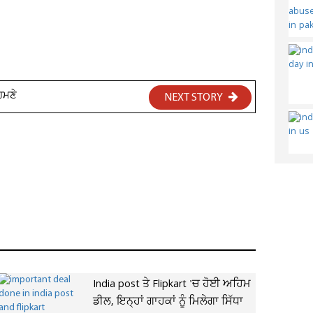
ਹਮਣੇ
NEXT STORY
India post ਤੇ Flipkart 'ਚ ਹੋਈ ਅਹਿਮ
ਡੀਲ, ਇਨ੍ਹਾਂ ਗਾਹਕਾਂ ਨੂੰ ਮਿਲੇਗਾ ਸਿੱਧਾ