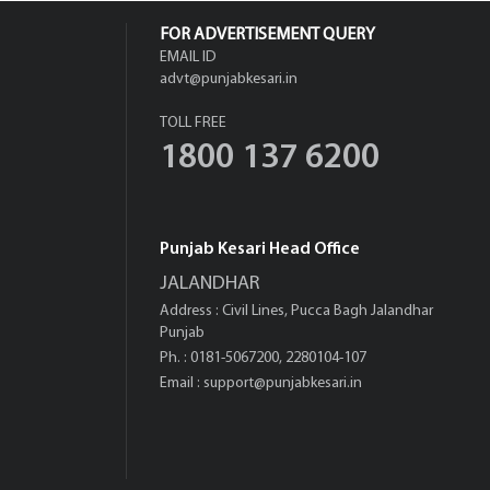
FOR ADVERTISEMENT QUERY
EMAIL ID
advt@punjabkesari.in
TOLL FREE
1800 137 6200
Punjab Kesari Head Office
JALANDHAR
Address : Civil Lines, Pucca Bagh Jalandhar
Punjab
Ph. : 0181-5067200, 2280104-107
Email :
support@punjabkesari.in