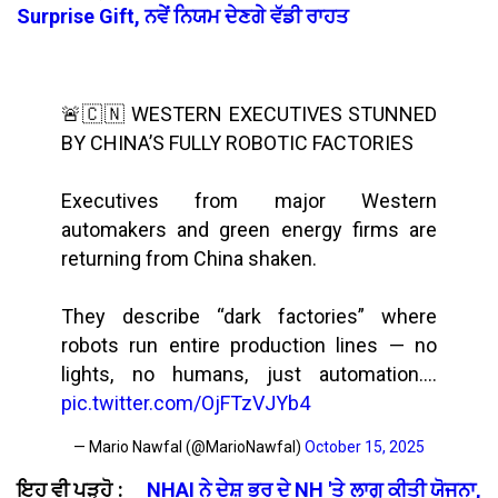
Surprise Gift, ਨਵੇਂ ਨਿਯਮ ਦੇਣਗੇ ਵੱਡੀ ਰਾਹਤ
🚨🇨🇳 WESTERN EXECUTIVES STUNNED
BY CHINA’S FULLY ROBOTIC FACTORIES
Executives from major Western
automakers and green energy firms are
returning from China shaken.
They describe “dark factories” where
robots run entire production lines — no
lights, no humans, just automation.…
pic.twitter.com/OjFTzVJYb4
— Mario Nawfal (@MarioNawfal)
October 15, 2025
ਇਹ ਵੀ ਪੜ੍ਹੋ :
NHAI ਨੇ ਦੇਸ਼ ਭਰ ਦੇ NH 'ਤੇ ਲਾਗੂ ਕੀਤੀ ਯੋਜਨਾ,