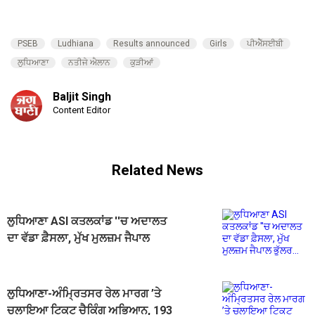
PSEB
Ludhiana
Results announced
Girls
ਪੀਐੱਸਈਬੀ
ਲੁਧਿਆਣਾ
ਨਤੀਜੇ ਐਲਾਨ
ਕੁੜੀਆਂ
Baljit Singh
Content Editor
Related News
ਲੁਧਿਆਣਾ ASI ਕਤਲਕਾਂਡ ''ਚ ਅਦਾਲਤ
ਦਾ ਵੱਡਾ ਫ਼ੈਸਲਾ, ਮੁੱਖ ਮੁਲਜ਼ਮ ਜੈਪਾਲ
ਭੁੱਲਰ...
ਲੁਧਿਆਣਾ-ਅੰਮ੍ਰਿਤਸਰ ਰੇਲ ਮਾਰਗ ’ਤੇ
ਚਲਾਇਆ ਟਿਕਟ ਚੈਕਿੰਗ ਅਭਿਆਨ, 193