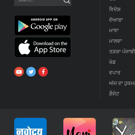
ਵਿਦੇਸ਼
ਦੋਆਬਾ
ਮਾਝਾ
ਮਾਲਵਾ
ਤੜਕਾ ਪੰਜਾਬੀ
ਖੇਡ
ਵਪਾਰ
ਅੱਜ ਦਾ ਹੁਕਮ
ਗੈਜੇਟ