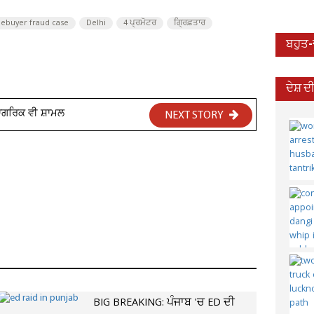
ebuyer fraud case
Delhi
4 ਪ੍ਰਮੋਟਰ
ਗ੍ਰਿਫ਼ਤਾਰ
ਬਹੁਤ
ਦੇਸ਼ 
ੀ ਨਾਗਰਿਕ ਵੀ ਸ਼ਾਮਲ
NEXT STORY
BIG BREAKING: ਪੰਜਾਬ 'ਚ ED ਦੀ