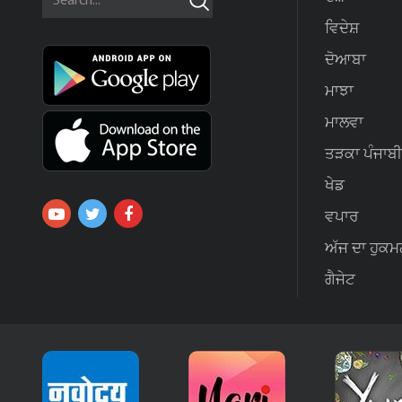
ਵਿਦੇਸ਼
ਦੋਆਬਾ
ਮਾਝਾ
ਮਾਲਵਾ
ਤੜਕਾ ਪੰਜਾਬੀ
ਖੇਡ
ਵਪਾਰ
ਅੱਜ ਦਾ ਹੁਕਮ
ਗੈਜੇਟ