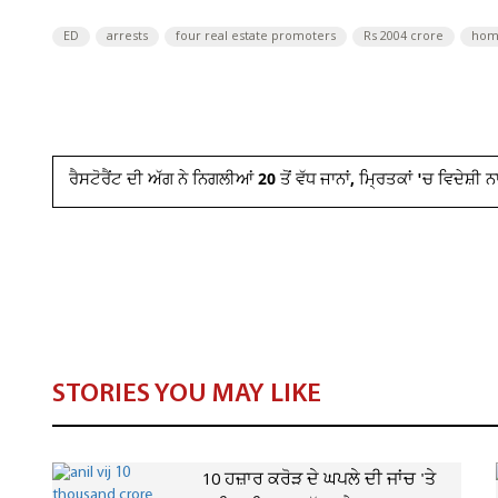
ED
arrests
four real estate promoters
Rs 2004 crore
hom
ਰੈਸਟੋਰੈਂਟ ਦੀ ਅੱਗ ਨੇ ਨਿਗਲੀਆਂ 20 ਤੋਂ ਵੱਧ ਜਾਨਾਂ, ਮ੍ਰਿਤਕਾਂ 'ਚ ਵਿਦੇਸ਼
STORIES YOU MAY LIKE
10 ਹਜ਼ਾਰ ਕਰੋੜ ਦੇ ਘਪਲੇ ਦੀ ਜਾਂਚ 'ਤੇ