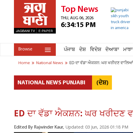
Top News
THU, AUG 06, 2026
6:34:15 PM
ਪੰਜਾਬ
ਦੇਸ਼
ਵਿਦੇਸ਼
ਦੋਆਬਾ
ਮਾਝਾ
Browse
Home
National News
ED ਦਾ ਵੱਡਾ ਐਕਸ਼ਨ: ਘਰ ਖਰੀਦਣ ਵਾਲਿਆਂ ਨ
(ਦੇਸ਼)
NATIONAL NEWS PUNJABI
ED ਦਾ ਵੱਡਾ ਐਕਸ਼ਨ: ਘਰ ਖਰੀਦਣ ਵਾਲ
Updated: 03 Jun, 2026 01:18 PM
Edited By Rajwinder Kaur,