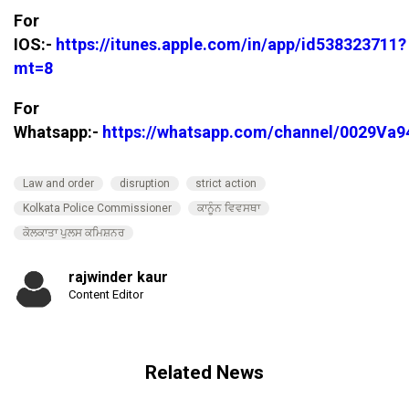
For
IOS:-
https://itunes.apple.com/in/app/id538323711?
mt=8
For
Whatsapp:-
https://whatsapp.com/channel/0029V
Law and order
disruption
strict action
Kolkata Police Commissioner
ਕਾਨੂੰਨ ਵਿਵਸਥਾ
ਕੋਲਕਾਤਾ ਪੁਲਸ ਕਮਿਸ਼ਨਰ
rajwinder kaur
Content Editor
Related News