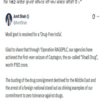
ਕਿ 182 ਕਰੋੜ ਰੁਪਏ ਕੀਮਤ ਦੀ ਖੇਪ ਜ਼ਬਤ ਕੀਤੀ ਹੈ।''