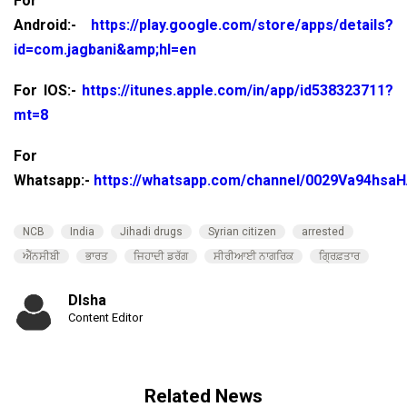
For
Android:-
https://play.google.com/store/apps/details?
id=com.jagbani&amp;hl=en
For IOS:-
https://itunes.apple.com/in/app/id538323711?
mt=8
For
Whatsapp:-
https://whatsapp.com/channel/0029Va94hsa
NCB
India
Jihadi drugs
Syrian citizen
arrested
ਐੱਨਸੀਬੀ
ਭਾਰਤ
ਜਿਹਾਦੀ ਡਰੱਗ
ਸੀਰੀਆਈ ਨਾਗਰਿਕ
ਗ੍ਰਿਫ਼ਤਾਰ
DIsha
Content Editor
Related News