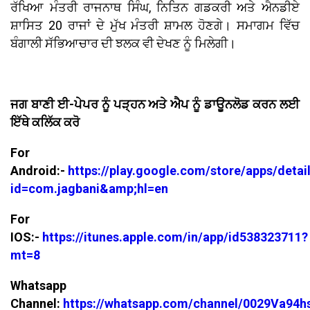
ਰੱਖਿਆ ਮੰਤਰੀ ਰਾਜਨਾਥ ਸਿੰਘ, ਨਿਤਿਨ ਗਡਕਰੀ ਅਤੇ ਐਨਡੀਏ
ਸ਼ਾਸਿਤ 20 ਰਾਜਾਂ ਦੇ ਮੁੱਖ ਮੰਤਰੀ ਸ਼ਾਮਲ ਹੋਣਗੇ। ਸਮਾਗਮ ਵਿੱਚ
ਬੰਗਾਲੀ ਸੱਭਿਆਚਾਰ ਦੀ ਝਲਕ ਵੀ ਦੇਖਣ ਨੂੰ ਮਿਲੇਗੀ।
ਜਗ ਬਾਣੀ ਈ-ਪੇਪਰ ਨੂੰ ਪੜ੍ਹਨ ਅਤੇ ਐਪ ਨੂੰ ਡਾਊਨਲੋਡ ਕਰਨ ਲਈ
ਇੱਥੇ ਕਲਿੱਕ ਕਰੋ
For
Android:-
https://play.google.com/store/apps/detai
id=com.jagbani&amp;hl=en
For
IOS:-
https://itunes.apple.com/in/app/id538323711?
mt=8
Whatsapp
Channel:
https://whatsapp.com/channel/0029Va94