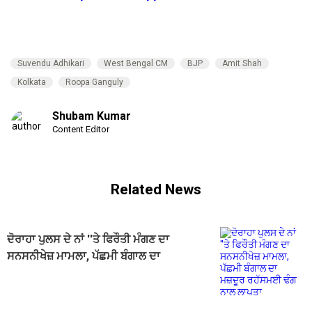
Suvendu Adhikari
West Bengal CM
BJP
Amit Shah
Kolkata
Roopa Ganguly
Shubam Kumar
Content Editor
Related News
ਦੋਰਾਹਾ ਪੁਲਸ ਦੇ ਨਾਂ ''ਤੇ ਫਿਰੌਤੀ ਮੰਗਣ ਦਾ
ਸਨਸਨੀਖੇਜ਼ ਮਾਮਲਾ, ਪੱਛਮੀ ਬੰਗਾਲ ਦਾ
ਮਜ਼ਦੂਰ ਰਹੱਸਮਈ ਢੰਗ ਨਾਲ ਲਾਪਤਾ