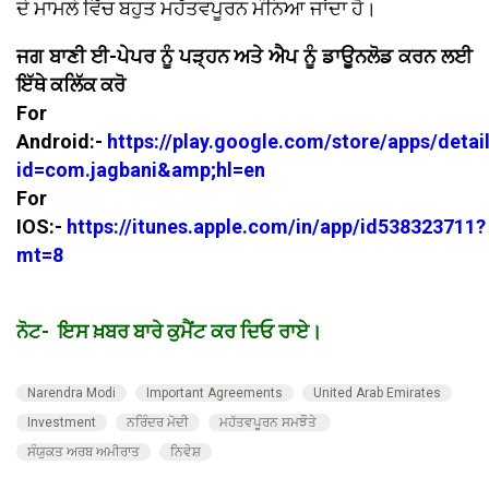
ਦੇ ਮਾਮਲੇ ਵਿੱਚ ਬਹੁਤ ਮਹੱਤਵਪੂਰਨ ਮੰਨਿਆ ਜਾਂਦਾ ਹੈ।
ਜਗ ਬਾਣੀ ਈ-ਪੇਪਰ ਨੂੰ ਪੜ੍ਹਨ ਅਤੇ ਐਪ ਨੂੰ ਡਾਊਨਲੋਡ ਕਰਨ ਲਈ
ਇੱਥੇ ਕਲਿੱਕ ਕਰੋ
For
Android:-
https://play.google.com/store/apps/detai
id=com.jagbani&amp;hl=en
For
IOS:-
https://itunes.apple.com/in/app/id538323711?
mt=8
ਨੋਟ- ਇਸ ਖ਼ਬਰ ਬਾਰੇ ਕੁਮੈਂਟ ਕਰ ਦਿਓ ਰਾਏ।
Narendra Modi
Important Agreements
United Arab Emirates
Investment
ਨਰਿੰਦਰ ਮੋਦੀ
ਮਹੱਤਵਪੂਰਨ ਸਮਝੌਤੇ
ਸੰਯੁਕਤ ਅਰਬ ਅਮੀਰਾਤ
ਨਿਵੇਸ਼