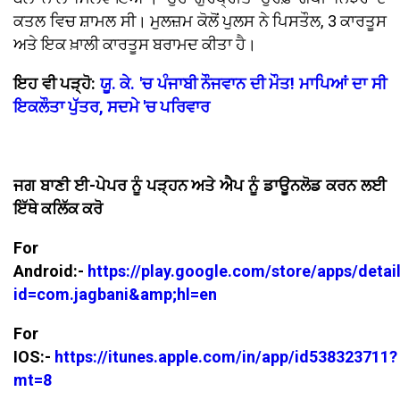
ਕਤਲ ਵਿਚ ਸ਼ਾਮਲ ਸੀ। ਮੁਲਜ਼ਮ ਕੋਲੋਂ ਪੁਲਸ ਨੇ ਪਿਸਤੌਲ, 3 ਕਾਰਤੂਸ
ਅਤੇ ਇਕ ਖ਼ਾਲੀ ਕਾਰਤੂਸ ਬਰਾਮਦ ਕੀਤਾ ਹੈ।
ਇਹ ਵੀ ਪੜ੍ਹੋ:
ਯੂ. ਕੇ. 'ਚ ਪੰਜਾਬੀ ਨੌਜਵਾਨ ਦੀ ਮੌਤ! ਮਾਪਿਆਂ ਦਾ ਸੀ
ਇਕਲੌਤਾ ਪੁੱਤਰ, ਸਦਮੇ 'ਚ ਪਰਿਵਾਰ
ਜਗ ਬਾਣੀ ਈ-ਪੇਪਰ ਨੂੰ ਪੜ੍ਹਨ ਅਤੇ ਐਪ ਨੂੰ ਡਾਊਨਲੋਡ ਕਰਨ ਲਈ
ਇੱਥੇ ਕਲਿੱਕ ਕਰੋ
For
Android:-
https://play.google.com/store/apps/detai
id=com.jagbani&amp;hl=en
For
IOS:-
https://itunes.apple.com/in/app/id538323711?
mt=8