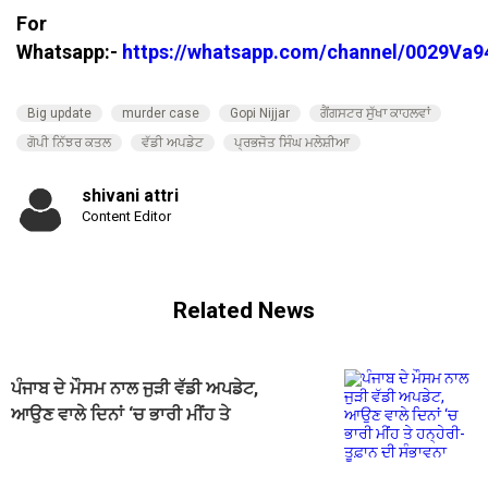
For
Whatsapp:-
https://whatsapp.com/channel/0029V
Big update
murder case
Gopi Nijjar
ਗੈਂਗਸਟਰ ਸੁੱਖਾ ਕਾਹਲਵਾਂ
ਗੋਪੀ ਨਿੱਝਰ ਕਤਲ
ਵੱਡੀ ਅਪਡੇਟ
ਪ੍ਰਭਜੋਤ ਸਿੰਘ ਮਲੇਸ਼ੀਆ
shivani attri
Content Editor
Related News
ਪੰਜਾਬ ਦੇ ਮੌਸਮ ਨਾਲ ਜੁੜੀ ਵੱਡੀ ਅਪਡੇਟ,
ਆਉਣ ਵਾਲੇ ਦਿਨਾਂ ‘ਚ ਭਾਰੀ ਮੀਂਹ ਤੇ
ਹਨ੍ਹੇਰੀ-ਤੂਫ਼ਾਨ ਦੀ ਸੰਭਾਵਨਾ