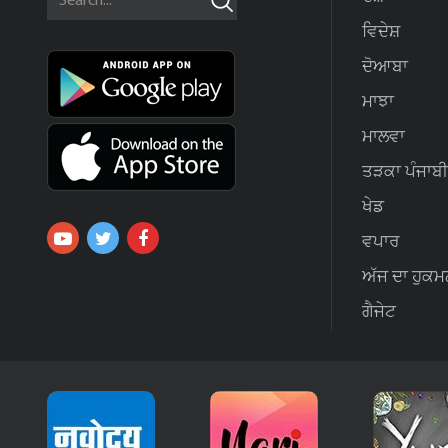
ਵਿਦੇਸ਼
ਦੋਆਬਾ
ਮਾਝਾ
ਮਾਲਵਾ
ਤੜਕਾ ਪੰਜਾਬੀ
ਖੇਡ
ਵਪਾਰ
ਅੱਜ ਦਾ ਹੁਕਮ
ਗੈਜੇਟ