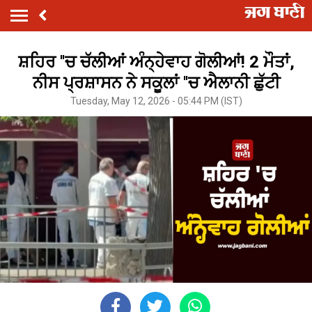
ਸ਼ਹਿਰ ''ਚ ਚੱਲੀਆਂ ਅੰਨ੍ਹੇਵਾਹ ਗੋਲੀਆਂ! 2 ਮੌਤਾਂ,
ਨੀਸ ਪ੍ਰਸ਼ਾਸਨ ਨੇ ਸਕੂਲਾਂ ''ਚ ਐਲਾਨੀ ਛੁੱਟੀ
Tuesday, May 12, 2026 - 05:44 PM (IST)