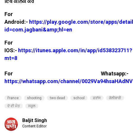
ਇੱਥੇ ਕਲਿੱਕ ਕਰੋ
For
Android:-
https://play.google.com/store/apps/detai
id=com.jagbani&amp;hl=en
For
IOS:-
https://itunes.apple.com/in/app/id538323711?
mt=8
For Whatsapp:-
https://whatsapp.com/channel/0029Va94hsaHAdNV
France
shooting
two dead
school
ਫਰਾਂਸ
ਗੋਲੀਬਾਰੀ
ਦੋ ਦੀ ਮੌਤ
ਸਕੂਲ
Baljit Singh
Content Editor