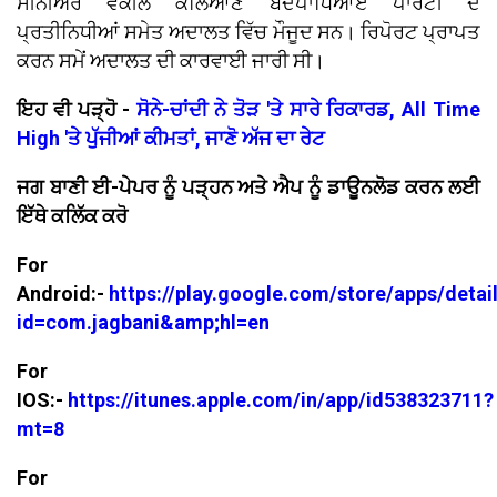
ਸੀਨੀਅਰ ਵਕੀਲ ਕਲਿਆਣ ਬੰਦੋਪਾਧਿਆਏ ਪਾਰਟੀ ਦੇ
ਪ੍ਰਤੀਨਿਧੀਆਂ ਸਮੇਤ ਅਦਾਲਤ ਵਿੱਚ ਮੌਜੂਦ ਸਨ। ਰਿਪੋਰਟ ਪ੍ਰਾਪਤ
ਕਰਨ ਸਮੇਂ ਅਦਾਲਤ ਦੀ ਕਾਰਵਾਈ ਜਾਰੀ ਸੀ।
ਇਹ ਵੀ ਪੜ੍ਹੋ -
ਸੋਨੇ-ਚਾਂਦੀ ਨੇ ਤੋੜ 'ਤੇ ਸਾਰੇ ਰਿਕਾਰਡ, All Time
High 'ਤੇ ਪੁੱਜੀਆਂ ਕੀਮਤਾਂ, ਜਾਣੋ ਅੱਜ ਦਾ ਰੇਟ
ਜਗ ਬਾਣੀ ਈ-ਪੇਪਰ ਨੂੰ ਪੜ੍ਹਨ ਅਤੇ ਐਪ ਨੂੰ ਡਾਊਨਲੋਡ ਕਰਨ ਲਈ
ਇੱਥੇ ਕਲਿੱਕ ਕਰੋ
For
Android:-
https://play.google.com/store/apps/detai
id=com.jagbani&amp;hl=en
For
IOS:-
https://itunes.apple.com/in/app/id538323711?
mt=8
For